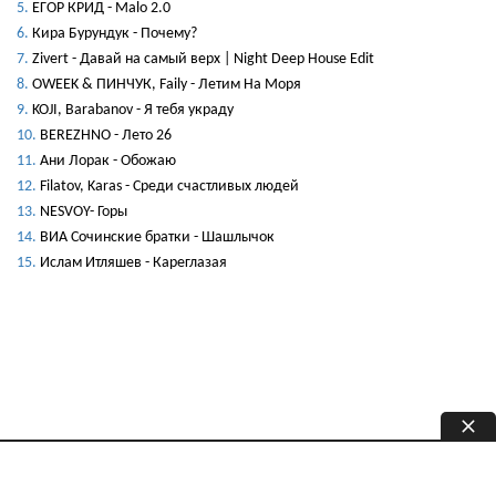
ЕГОР КРИД - Malo 2.0
Кира Бурундук - Почему?
Zivert - Давай на самый верх | Night Deep House Edit
OWEEK & ПИНЧУК, Faily - Летим На Моря
KOJI, Barabanov - Я тебя украду
BEREZHNO - Лето 26
Ани Лорак - Обожаю
Filatov, Karas - Среди счастливых людей
NESVOY- Горы
ВИА Сочинские братки - Шашлычок
Ислам Итляшев - Кареглазая
freshrington.ru - Только новые рингтоны. Copyright © 2026.