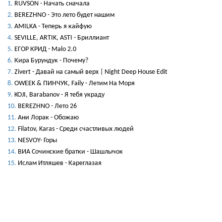
RUVSON - Начать сначала
BEREZHNO - Это лето будет нашим
AMILKA - Теперь я кайфую
SEVILLE, ARTIK, ASTI - Бриллиант
ЕГОР КРИД - Malo 2.0
Кира Бурундук - Почему?
Zivert - Давай на самый верх | Night Deep House Edit
OWEEK & ПИНЧУК, Faily - Летим На Моря
KOJI, Barabanov - Я тебя украду
BEREZHNO - Лето 26
Ани Лорак - Обожаю
Filatov, Karas - Среди счастливых людей
NESVOY- Горы
ВИА Сочинские братки - Шашлычок
Ислам Итляшев - Кареглазая