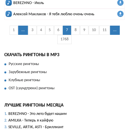
BEREZHNO - Июль
Алексей Маклаков - Я тебя люблю очень-очень
1
...
3
4
5
6
7
8
9
10
11
...
1768
СКАЧАТЬ РИНГТОНЫ В MP3
Русские рингтоны
Зарубежные рингтоны
Клубные рингтоны
OST (саундтреки) рингтоны
ЛУЧШИЕ РИНГТОНЫ МЕСЯЦА
BEREZHNO - Это лето будет нашим
AMILKA - Теперь я кайфую
SEVILLE, ARTIK, ASTI - Бриллиант