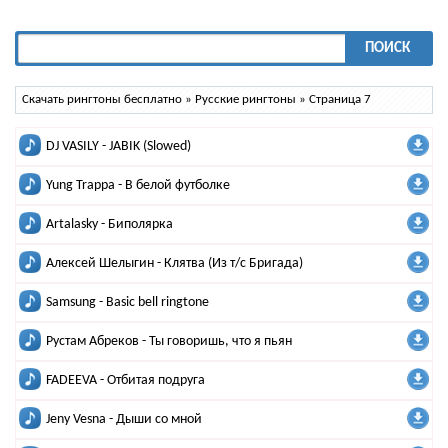
ПОИСК
Скачать рингтоны бесплатно
»
Русские рингтоны
» Страница 7
DJ VASILY - JABIK (Slowed)
Yung Trappa - В белой футболке
Artalasky - Биполярка
Алексей Шелыгин - Клятва (Из т/с Бригада)
Samsung - Basic bell ringtone
Рустам Абреков - Ты говоришь, что я пьян
FADEEVA - Отбитая подруга
Jeny Vesna - Дыши со мной